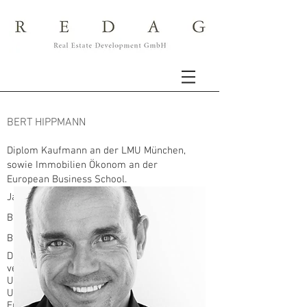
BERT HIPPMANN
Diplom Kaufmann an der LMU München,
sowie Immobilien Ökonom an der
European Business School.
Jahrgang 1959: wurde durch das elterliche
Baugeschäft schon früh mit den Themen
Bauen und Immobilien vertraut.
Durch langjährige Tätigkeit in
verantwortlichen Positionen bei den
Unternehmen Köllmann AG und der
Unternehmensgruppe Roland Ernst, wurde
Erfahrung in allen relevanten Bereichen